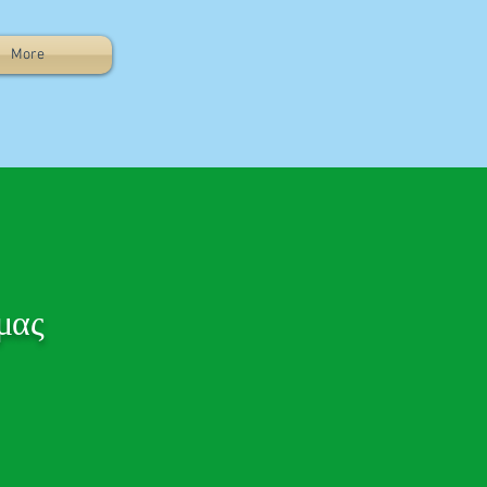
More
μας